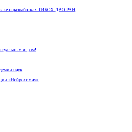
втраке о разработках ТИБОХ ДВО РАН
ктуальным играм!
адемии наук
кции «Нейрохимия»