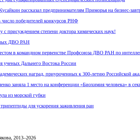
. Кусайкин рассказал предпринимателям Приморья на бизнес-за
число победителей конкурсов РНФ
 с присуждением степени доктора химических наук!
еных ДВО РАН
стом в командном первенстве Профсоюза ДВО РАН по интелле
 ученых Дальнего Востока России
адемических наград, приуроченных к 300-летию Российской ак
нко заняла 1 место на конференции «Биохимия человека» в се
ула из морской губки
трипептиды для ускорения заживления ран
якова, 2013–2026