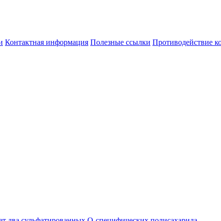
и
Контактная информация
Полезные ссылки
Противодействие к
ует два сульфатированных О-специфических полисахарида