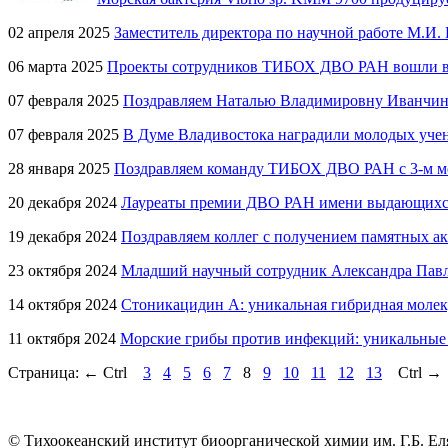
02 апреля 2025
Заместитель директора по научной работе М.И
06 марта 2025
Проекты сотрудников ТИБОХ ДВО РАН вошли в 
07 февраля 2025
Поздравляем Наталью Владимировну Иванчину
07 февраля 2025
В Думе Владивостока наградили молодых уч
28 января 2025
Поздравляем команду ТИБОХ ДВО РАН с 3-м ме
20 декабря 2024
Лауреаты премии ДВО РАН имени выдающихся
19 декабря 2024
Поздравляем коллег с получением памятных ак
23 октября 2024
Младший научный сотрудник Александра Павле
14 октября 2024
Стоникацидин А: уникальная гибридная молек
11 октября 2024
Морские грибы против инфекций: уникальные 
Страница:
←
Ctrl
3
4
5
6
7
8
9
10
11
12
13
Ctrl
→
© Тихоокеанский институт биоорганической химии им. Г.Б. Ел