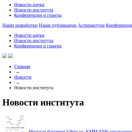
Новости науки
Новости института
Конференции и гранты
Наши разработки
Наши публикации
Аспирантура
Конференци
Новости науки
Новости института
Конференции и гранты
Главная
→
Новости
→
Новости института
Новости института
Морская бактерия Vibrio sp. KMM 9700 продуцир