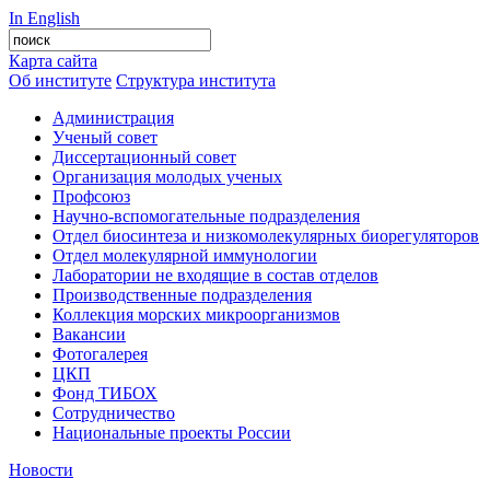
In English
Карта сайта
Об институте
Структура института
Администрация
Ученый совет
Диссертационный совет
Организация молодых ученых
Профсоюз
Научно-вспомогательные подразделения
Отдел биосинтеза и низкомолекулярных биорегуляторов
Отдел молекулярной иммунологии
Лаборатории не входящие в состав отделов
Производственные подразделения
Коллекция морских микроорганизмов
Вакансии
Фотогалерея
ЦКП
Фонд ТИБОХ
Сотрудничество
Национальные проекты России
Новости