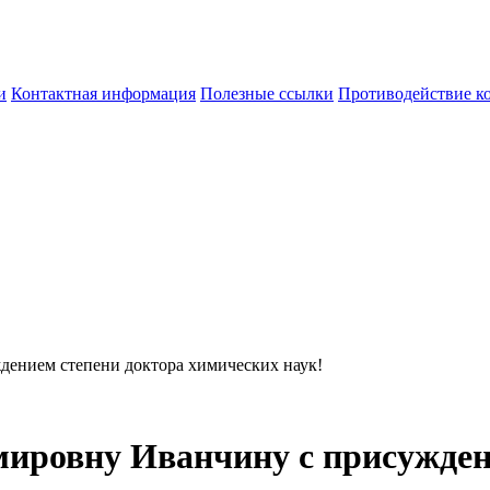
и
Контактная информация
Полезные ссылки
Противодействие к
ением степени доктора химических наук!
ировну Иванчину с присужден