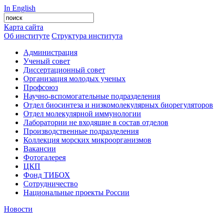
In English
Карта сайта
Об институте
Структура института
Администрация
Ученый совет
Диссертационный совет
Организация молодых ученых
Профсоюз
Научно-вспомогательные подразделения
Отдел биосинтеза и низкомолекулярных биорегуляторов
Отдел молекулярной иммунологии
Лаборатории не входящие в состав отделов
Производственные подразделения
Коллекция морских микроорганизмов
Вакансии
Фотогалерея
ЦКП
Фонд ТИБОХ
Сотрудничество
Национальные проекты России
Новости