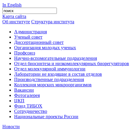
In English
Карта сайта
Об институте
Структура института
Администрация
Ученый совет
Диссертационный совет
Организация молодых ученых
Профсоюз
Научно-вспомогательные подразделения
Отдел биосинтеза и низкомолекулярных биорегуляторов
Отдел молекулярной иммунологии
Лаборатории не входящие в состав отделов
Производственные подразделения
Коллекция морских микроорганизмов
Вакансии
Фотогалерея
ЦКП
Фонд ТИБОХ
Сотрудничество
Национальные проекты России
Новости