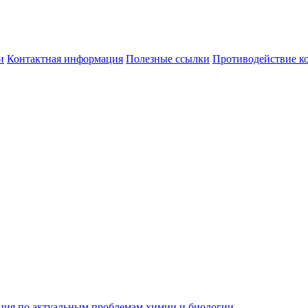
и
Контактная информация
Полезные ссылки
Противодействие к
ция по актуальным проблемам химии и биологии