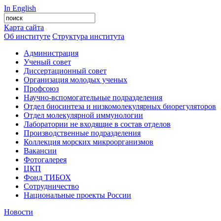
In English
Карта сайта
Об институте
Структура института
Администрация
Ученый совет
Диссертационный совет
Организация молодых ученых
Профсоюз
Научно-вспомогательные подразделения
Отдел биосинтеза и низкомолекулярных биорегуляторов
Отдел молекулярной иммунологии
Лаборатории не входящие в состав отделов
Производственные подразделения
Коллекция морских микроорганизмов
Вакансии
Фотогалерея
ЦКП
Фонд ТИБОХ
Сотрудничество
Национальные проекты России
Новости