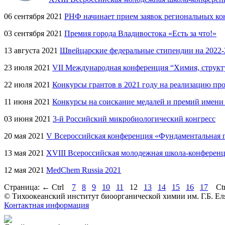
06 сентября 2021
РНФ начинает прием заявок региональных ко
03 сентября 2021
Премия города Владивостока «Есть за что!»
13 августа 2021
Швейцарские федеральные стипендии на 2022-
23 июля 2021
VII Международная конференция “Химия, структ
22 июля 2021
Конкурсы грантов в 2021 году на реализацию пр
11 июня 2021
Конкурсы на соискание медалей и премий имени
03 июня 2021
3-й Российский микробиологический конгресс
20 мая 2021
V Всероссийская конференция «Фундаментальная 
13 мая 2021
XVIII Всероссийская молодежная школа-конферен
12 мая 2021
MedChem Russia 2021
Страница:
←
Ctrl
7
8
9
10
11
12
13
14
15
16
17
Ct
© Тихоокеанский институт биоорганической химии им. Г.Б. Ел
Контактная информация