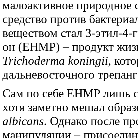
малоактивное природное 
средство против бактери
веществом стал 3-этил-4-
он (EHMP) ‒ продукт жиз
Trichoderma koningii
, кот
дальневосточного трепан
Сам по себе EHMP лишь сл
хотя заметно мешал обра
albicans
. Однако после п
манипуляции ‒ присоедине