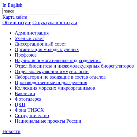
In English
Карта сайта
Об институте
Структура института
Администрация
Ученый совет
Диссертационный совет
Организация молодых ученых
Профсоюз
Научно-вспомогательные подразделения
Отдел биосинтеза и низкомолекулярных биорегуляторов
Отдел молекулярной иммунологии
Лаборатории не входящие в состав отделов
Производственные подразделения
Коллекция морских микроорганизмов
Вакансии
Фотогалерея
ЦКП
Фонд ТИБОХ
Сотрудничество
Национальные проекты России
Новости