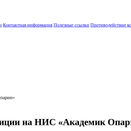
и
Контактная информация
Полезные ссылки
Противодействие к
Опарин»
диции на НИС «Академик Опар