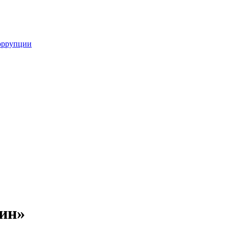
оррупции
ин»