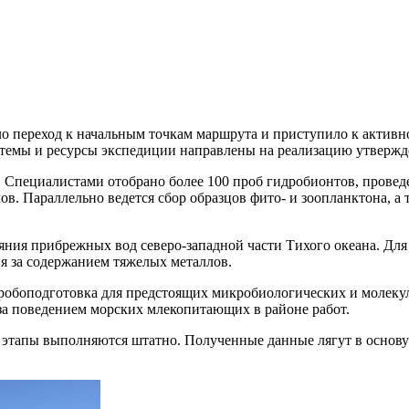
 переход к начальным точкам маршрута и приступило к активно
истемы и ресурсы экспедиции направлены на реализацию утвер
. Специалистами отобрано более 100 проб гидробионтов, провед
в. Параллельно ведется сбор образцов фито- и зоопланктона, а
яния прибрежных вод северо-западной части Тихого океана. Для
я за содержанием тяжелых металлов.
пробоподготовка для предстоящих микробиологических и молеку
а поведением морских млекопитающих в районе работ.
е этапы выполняются штатно. Полученные данные лягут в основ