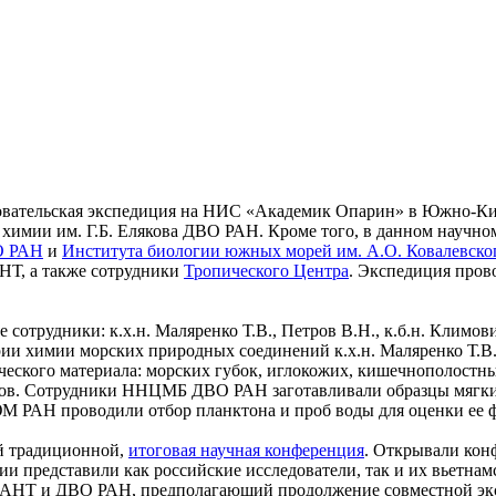
довательская экспедиция на НИС «Академик Опарин» в Южно-Ки
 химии им. Г.Б. Елякова ДВО РАН. Кроме того, в данном научн
О РАН
и
Института биологии южных морей им. А.О. Ковалевско
НТ, а также сотрудники
Тропического Центра
. Экспедиция прово
отрудники: к.х.н. Маляренко Т.В., Петров В.Н., к.б.н. Климови
ии химии морских природных соединений к.х.н. Маляренко Т.В
ического материала: морских губок, иглокожих, кишечнополост
дов. Сотрудники ННЦМБ ДВО РАН заготавливали образцы мягких
ЮМ РАН проводили отбор планктона и проб воды для оценки ее 
ей традиционной,
итоговая научная конференция
. Открывали кон
 представили как российские исследователи, так и их вьетнам
АНТ и ДВО РАН, предполагающий продолжение совместной экспе