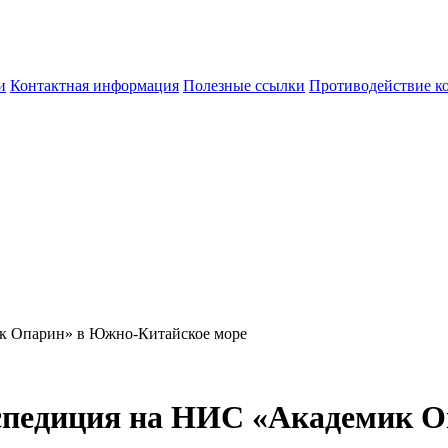
и
Контактная информация
Полезные ссылки
Противодействие к
ик Опарин» в Южно-Китайское море
кспедиция на НИС «Академик 