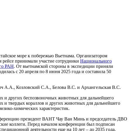
тайское море к побережью Вьетнама. Организатором
ом рейсе принимали участие сотрудники
Национального
го РАН
. От вьетнамской стороны в экспедиции приняли
дилась с 20 апреля по 8 июня 2025 года и составила 50
ч А.А., Козловский С.А., Белова В.С. и Архангельская В.С.
.
ных и других беспозвоночных животных для дальнейшего
 и твердых кораллов и других животных для дальнейшего
физико-химических характеристик.
ференцию президент ВАНТ Чау Ван Минь и председатель ДВО
ские коллеги. Перед началом конференции был подписан
диционной деятельности еще на 10 лет – до 2035 года.