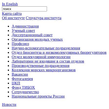
In English
Карта сайта
Об институте
Структура института
Администрация
Ученый совет
Диссертационный совет
Организация молодых ученых
Профсоюз
Научно-вспомогательные подразделения
Отдел биосинтеза и низкомолекулярных биорегуляторов
Отдел молекулярной иммунологии
Лаборатории не входящие в состав отделов
Производственные подразделения
Коллекция морских микроорганизмов
Вакансии
Фотогалерея
ЦКП
Фонд ТИБОХ
Сотрудничество
Национальные проекты России
Новости