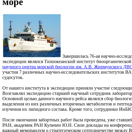
море
Завершилась 76-ая научно-иссле
экспедиции являлся Тихоокеанский институт биоорганической
научного центра морской биологии им. А.В. Жирмунского ДВ
участия 7 различных научно-исследовательских институтов ВА
судосуток.
От нашего института в экспедиции приняли участие следующие с
Возглавлял экспедицию старший научный сотрудник лаборатор
Основной целью данного научного рейса являлся сбор биолог
выделения из них различных вторичных метаболитов и пепти
изучения их липидного состава. Кроме того, сотрудники ИнБ
После окончания забортных работ была проведена, уже ставш
РАН, академик РАН Кульчин Ю.Н. Свои доклады на конференции
важный меморандум о стратегическом сотрудничестве между В