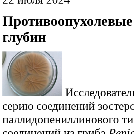
Противоопухолевые 
глубин
Исследовате
серию соединений зостер
паллидопениллинового тип
соединений из гриба
Penic