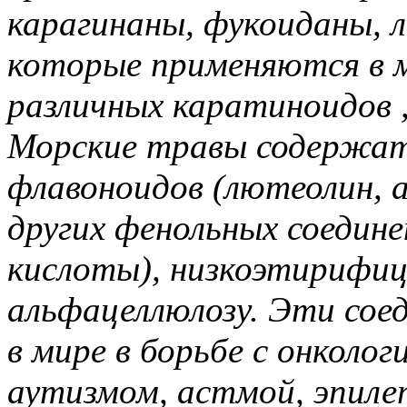
карагинаны, фукоиданы, л
которые применяются в м
различных каратиноидов 
Морские травы содержат
флавоноидов (лютеолин, ап
других фенольных соедине
кислоты), низкоэтирифи
альфацеллюлозу. Эти сое
в мире в борьбе с онколо
аутизмом, астмой, эпиле