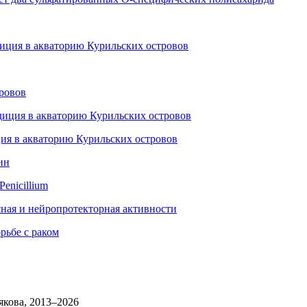
диция в акваторию Курильских островов
тровов
диция в акваторию Курильских островов
ция в акваторию Курильских островов
ин
enicillium
сная и нейропротекторная активности
рьбе с раком
→
якова, 2013–2026