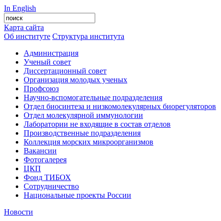
In English
Карта сайта
Об институте
Структура института
Администрация
Ученый совет
Диссертационный совет
Организация молодых ученых
Профсоюз
Научно-вспомогательные подразделения
Отдел биосинтеза и низкомолекулярных биорегуляторов
Отдел молекулярной иммунологии
Лаборатории не входящие в состав отделов
Производственные подразделения
Коллекция морских микроорганизмов
Вакансии
Фотогалерея
ЦКП
Фонд ТИБОХ
Сотрудничество
Национальные проекты России
Новости