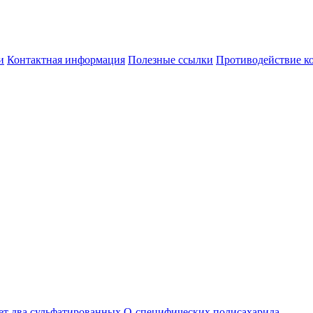
и
Контактная информация
Полезные ссылки
Противодействие к
ует два сульфатированных О-специфических полисахарида