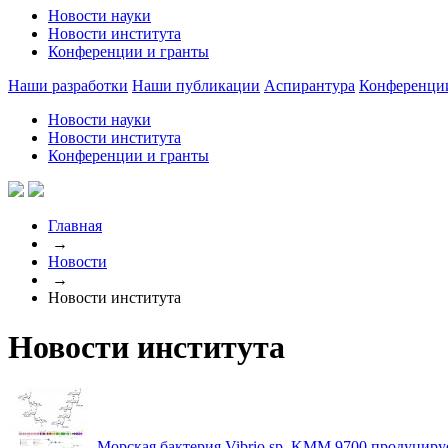
Новости науки
Новости института
Конференции и гранты
Наши разработки
Наши публикации
Аспирантура
Конференци
Новости науки
Новости института
Конференции и гранты
Главная
→
Новости
→
Новости института
Новости института
Морская бактерия Vibrio sp. KMM 9700 продуцир