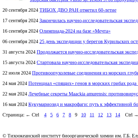
20 сентября 2024
ТИБОХ ДВО РАН отметил 60-летие
17 сентября 2024
Закончилась научно-исследовательская экспе
16 сентября 2024
Олимпиада-2024 на базе «Мечта»
06 сентября 2024
25 день экспедиции у берегов Курильских ос
31 августа 2024
Продолжается научно-исследовательская экспе
15 августа 2024
Стартовала научно-исследовательская экспеди
22 июля 2024
Противоопухолевые соединения из морских глуб
24 мая 2024
Потенциал «спящих» генов в морских грибах рода P
22 мая 2024
Лечебные секреты Maackia amurensis: противовиру
16 мая 2024
Кукумариозид и макрофаги: путь к эффективной бо
Страница:
←
Ctrl
4
5
6
7
8
9
10
11
12
13
14
Ctrl
© Тихоокеанский институт биоорганической химии им. Г.Б. Ел