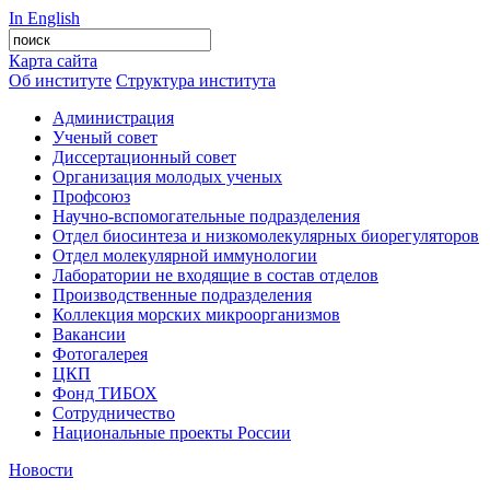
In English
Карта сайта
Об институте
Структура института
Администрация
Ученый совет
Диссертационный совет
Организация молодых ученых
Профсоюз
Научно-вспомогательные подразделения
Отдел биосинтеза и низкомолекулярных биорегуляторов
Отдел молекулярной иммунологии
Лаборатории не входящие в состав отделов
Производственные подразделения
Коллекция морских микроорганизмов
Вакансии
Фотогалерея
ЦКП
Фонд ТИБОХ
Сотрудничество
Национальные проекты России
Новости