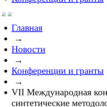
Главная
→
Новости
→
Конференции и гранты
→
VII Международная ко
синтетические методол