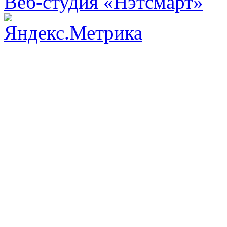
Веб-студия «Нэтсмарт»