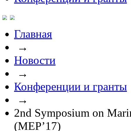
Главная
→
Новости
→
Конференции и гранты
→
2nd Symposium on Marin
(MEP’17)