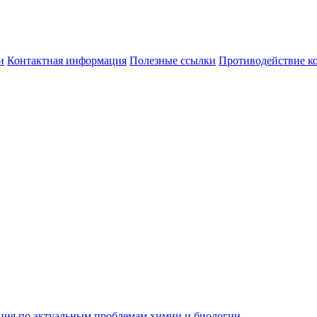
и
Контактная информация
Полезные ссылки
Противодействие к
ция по актуальным проблемам химии и биологии