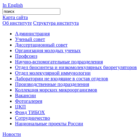
In English
Карта сайта
Об институте
Структура института
Администрация
Ученый совет
Диссертационный совет
Организация молодых ученых
Профсоюз
Научно-вспомогательные подразделения
Отдел биосинтеза и низкомолекулярных биорегуляторов
Отдел молекулярной иммунологии
Лаборатории не входящие в состав отделов
Производственные подразделения
Коллекция морских микроорганизмов
Вакансии
Фотогалерея
ЦКП
Фонд ТИБОХ
Сотрудничество
Национальные проекты России
Новости