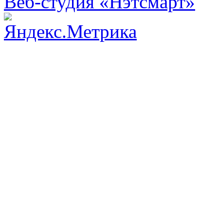
Веб-студия «Нэтсмарт»