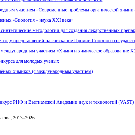
ародным участием «Современные проблемы органической химии
еных «Биология – наука XXI века»
синтетические методологии для создания лекарственных препа
ом году представлений на соискание Премии Союзного государс
с международным участием «Химия и химическое образование X
конкурса для молодых ученых
чёных-химиков (с международным участием)
онкурс РНФ и Вьетнамской Академии наук и технологий (VAST)
якова, 2013–2026