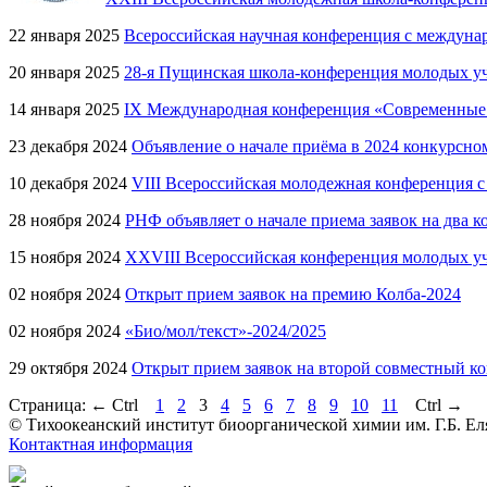
22 января 2025
Всероссийская научная конференция с междун
20 января 2025
28-я Пущинская школа-конференция молодых уч
14 января 2025
IX Международная конференция «Современные 
23 декабря 2024
Объявление о начале приёма в 2024 конкурсн
10 декабря 2024
VIII Всероссийская молодежная конференция 
28 ноября 2024
РНФ объявляет о начале приема заявок на два 
15 ноября 2024
XXVIII Всероссийская конференция молодых у
02 ноября 2024
Открыт прием заявок на премию Колба-2024
02 ноября 2024
«Био/​мол/​текст»-2024/​2025
29 октября 2024
Открыт прием заявок на второй совместный к
Страница:
←
Ctrl
1
2
3
4
5
6
7
8
9
10
11
Ctrl
→
© Тихоокеанский институт биоорганической химии им. Г.Б. Ел
Контактная информация