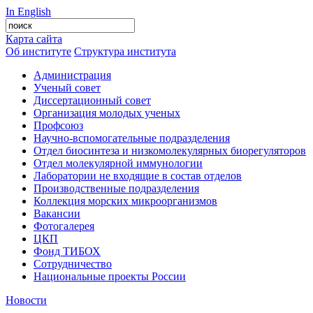
In English
Карта сайта
Об институте
Структура института
Администрация
Ученый совет
Диссертационный совет
Организация молодых ученых
Профсоюз
Научно-вспомогательные подразделения
Отдел биосинтеза и низкомолекулярных биорегуляторов
Отдел молекулярной иммунологии
Лаборатории не входящие в состав отделов
Производственные подразделения
Коллекция морских микроорганизмов
Вакансии
Фотогалерея
ЦКП
Фонд ТИБОХ
Сотрудничество
Национальные проекты России
Новости