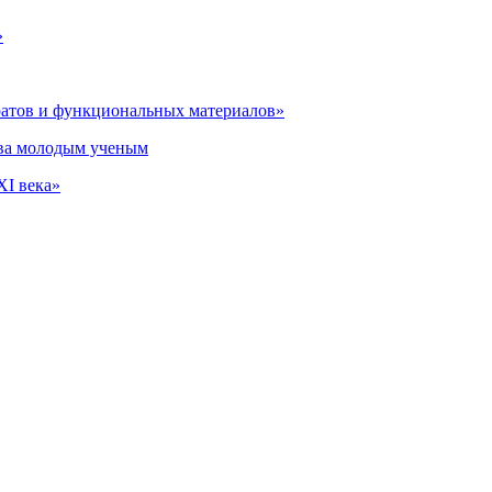
»
ратов и функциональных материалов»
тва молодым ученым
XI века»