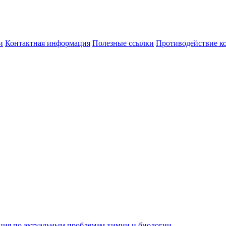
и
Контактная информация
Полезные ссылки
Противодействие к
ция по актуальным проблемам химии и биологии