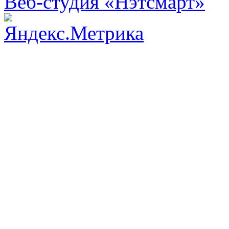
Веб-студия «Нэтсмарт»