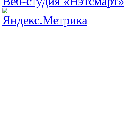
Веб-студия «Нэтсмарт»