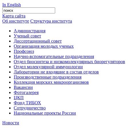
In English
Карта сайта
Об институте
Структура института
Администрация
Ученый совет
Диссертационный совет
Организация молодых ученых
Профсоюз
Научно-вспомогательные подразделения
Отдел биосинтеза и низкомолекулярных биорегуляторов
Отдел молекулярной иммунологии
Лаборатории не входящие в состав отделов
Производственные подразделения
Коллекция морских микроорганизмов
Вакансии
Фотогалерея
ЦКП
Фонд ТИБОХ
Сотрудничество
Национальные проекты России
Новости