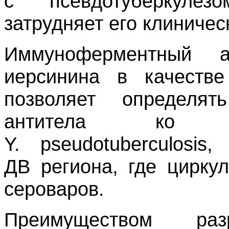
с псевдотуберкулез
затрудняет его клиничес
Иммуноферментный а
иерсинина в качестве
позволяет определя
антитела ко в
Y. pseudotuberculosi
ДВ региона, где цирку
сероваров.
Преимуществом разр