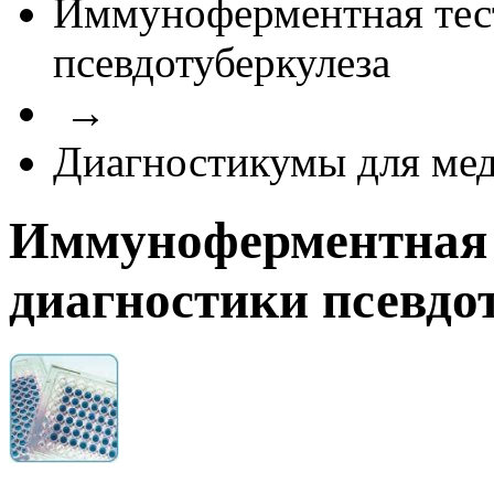
Иммуноферментная тест
псевдотуберкулеза
→
Диагностикумы для ме
Иммуноферментная 
диагностики псевдо