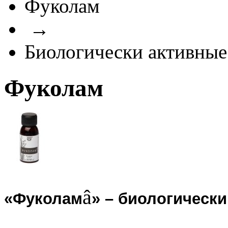
Фуколам
→
Биологически активные
Фуколам
â
«Фуколам
» – биологически