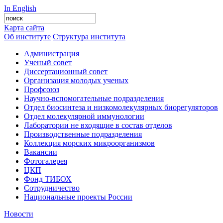
In English
Карта сайта
Об институте
Структура института
Администрация
Ученый совет
Диссертационный совет
Организация молодых ученых
Профсоюз
Научно-вспомогательные подразделения
Отдел биосинтеза и низкомолекулярных биорегуляторов
Отдел молекулярной иммунологии
Лаборатории не входящие в состав отделов
Производственные подразделения
Коллекция морских микроорганизмов
Вакансии
Фотогалерея
ЦКП
Фонд ТИБОХ
Сотрудничество
Национальные проекты России
Новости