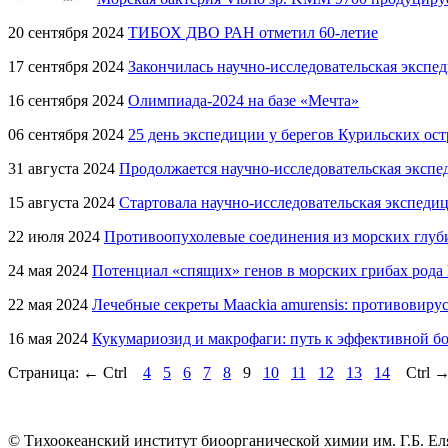
20 сентября 2024
ТИБОХ ДВО РАН отметил 60-летие
17 сентября 2024
Закончилась научно-исследовательская экспе
16 сентября 2024
Олимпиада-2024 на базе «Мечта»
06 сентября 2024
25 день экспедиции у берегов Курильских ос
31 августа 2024
Продолжается научно-исследовательская экспе
15 августа 2024
Стартовала научно-исследовательская экспеди
22 июля 2024
Противоопухолевые соединения из морских глуб
24 мая 2024
Потенциал «спящих» генов в морских грибах рода P
22 мая 2024
Лечебные секреты Maackia amurensis: противовиру
16 мая 2024
Кукумариозид и макрофаги: путь к эффективной бо
Страница:
←
Ctrl
4
5
6
7
8
9
10
11
12
13
14
Ctrl
© Тихоокеанский институт биоорганической химии им. Г.Б. Ел