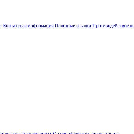
и
Контактная информация
Полезные ссылки
Противодействие к
ует два сульфатированных О-специфических полисахарида