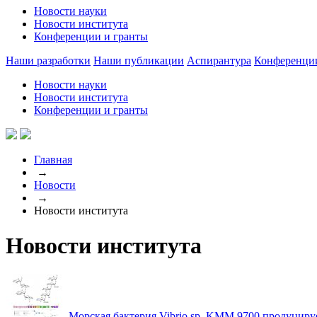
Новости науки
Новости института
Конференции и гранты
Наши разработки
Наши публикации
Аспирантура
Конференци
Новости науки
Новости института
Конференции и гранты
Главная
→
Новости
→
Новости института
Новости института
Морская бактерия Vibrio sp. KMM 9700 продуцир