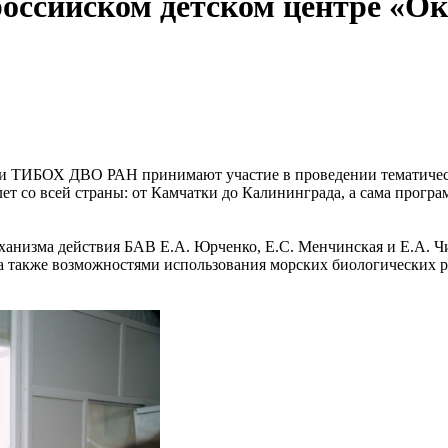
российском детском центре «Ок
ки ТИБОХ ДВО РАН принимают участие в проведении тематичес
лет со всей страны: от Камчатки до Калининграда, а сама програ
анизма действия БАВ Е.А. Юрченко, Е.С. Менчинская и Е.А. Чи
а также возможностями использования морских биологических 