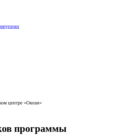
оррупции
ком центре «Океан»
ков программы