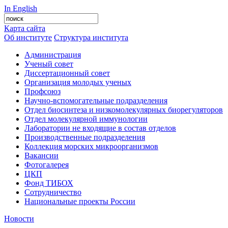
In English
Карта сайта
Об институте
Структура института
Администрация
Ученый совет
Диссертационный совет
Организация молодых ученых
Профсоюз
Научно-вспомогательные подразделения
Отдел биосинтеза и низкомолекулярных биорегуляторов
Отдел молекулярной иммунологии
Лаборатории не входящие в состав отделов
Производственные подразделения
Коллекция морских микроорганизмов
Вакансии
Фотогалерея
ЦКП
Фонд ТИБОХ
Сотрудничество
Национальные проекты России
Новости