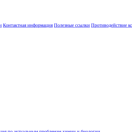
и
Контактная информация
Полезные ссылки
Противодействие к
ция по актуальным проблемам химии и биологии