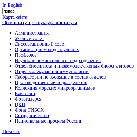
In English
Карта сайта
Об институте
Структура института
Администрация
Ученый совет
Диссертационный совет
Организация молодых ученых
Профсоюз
Научно-вспомогательные подразделения
Отдел биосинтеза и низкомолекулярных биорегуляторов
Отдел молекулярной иммунологии
Лаборатории не входящие в состав отделов
Производственные подразделения
Коллекция морских микроорганизмов
Вакансии
Фотогалерея
ЦКП
Фонд ТИБОХ
Сотрудничество
Национальные проекты России
Новости