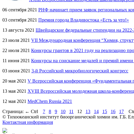
06 сентября 2021
РНФ начинает прием заявок региональных ко
03 сентября 2021
Премия города Владивостока «Есть за что!»
13 августа 2021
Швейцарские федеральные стипендии на 2022-
23 июля 2021
VII Международная конференция “Химия, структ
22 июля 2021
Конкурсы грантов в 2021 году на реализацию пр
11 июня 2021
Конкурсы на соискание медалей и премий имени
03 июня 2021
3-й Российский микробиологический конгресс
20 мая 2021
V Всероссийская конференция «Фундаментальная 
13 мая 2021
XVIII Всероссийская молодежная школа-конферен
12 мая 2021
MedChem Russia 2021
Страница:
←
Ctrl
7
8
9
10
11
12
13
14
15
16
17
Ct
© Тихоокеанский институт биоорганической химии им. Г.Б. Ел
Контактная информация