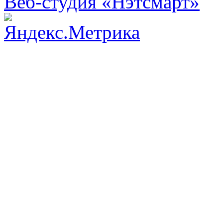
Веб-студия «Нэтсмарт»