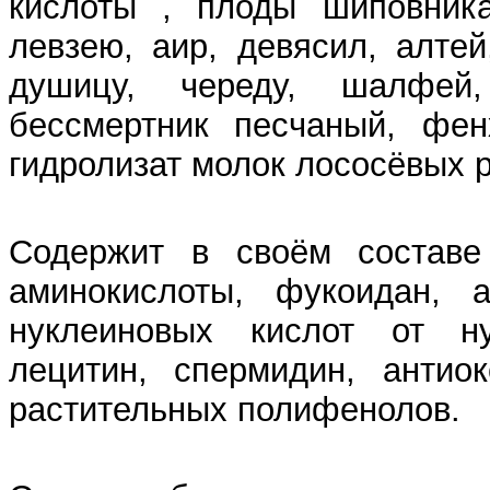
кислоты , плоды шиповника
левзею, аир, девясил, алтей
душицу, череду, шалфей,
бессмертник песчаный, фен
гидролизат молок лососёвых р
Содержит в своём составе 
аминокислоты, фукоидан, а
нуклеиновых кислот от ну
лецитин, спермидин, антио
растительных полифенолов.