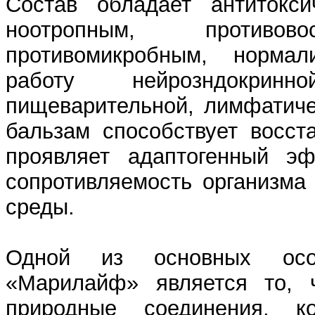
Состав обладает антитоксич
ноотропным, противово
противомикробным, нормал
работу нейрозндокринн
пищеварительной, лимфатиче
бальзам способствует восст
проявляет адаптогенный э
сопротивляемость организма
среды.
Одной из основных особ
«Марилайф» является то, 
природные соединения, к