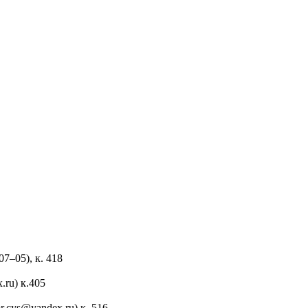
07–05), к. 418
.ru) к.405
or.cys@yandex.ru) к. 516