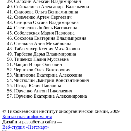
Салохин Алексай Владимирович
Сейткалиева Александра Валерьевна
Сидорова Ольга Вениаминовна
Сильченко Артем Сергеевич
Синцова Оксана Владимировна
Слепченко Любовь Васильевна
Соболевская Мария Павловна
Соколова Екатерина Владимировна
Стенкова Анна Михайловна
Табакмахер Ксения Михайловна
Тарбеева Дарья Владимировна
Тищенко Надия Муссаевна
Чащин Игорь Олегович
Черников Олек Викторович
Чингизова Екатерина Алексеевна
Чистюлин Дмитрий Константинович
Штода Юлия Павловна
Юрченко Антон Николаевич
Юрченко Екатерина Александровна
© Тихоокеанский институт биоорганической химии, 2009
Контактная информация
Дизайн и разработка сайта —
Веб-студия «Нэтсмарт»