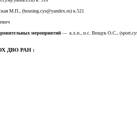
ская М.П., (housing.cys@yandex.ru) к.521
ьевич
доровительных мероприятий
— к.х.н., н.с. Вищук О.С., (sport.cy
ОХ ДВО РАН :