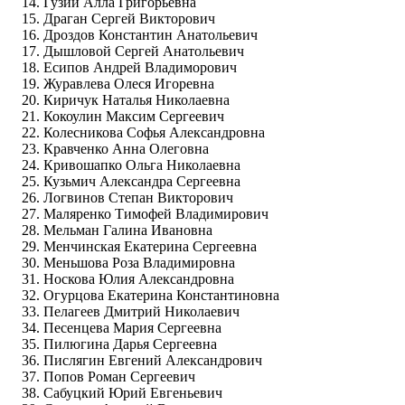
Гузий Алла Григорьевна
Драган Сергей Викторович
Дроздов Константин Анатольевич
Дышловой Сергей Анатольевич
Есипов Андрей Владиморович
Журавлева Олеся Игоревна
Киричук Наталья Николаевна
Кокоулин Максим Сергеевич
Колесникова Софья Александровна
Кравченко Анна Олеговна
Кривошапко Ольга Николаевна
Кузьмич Александра Сергеевна
Логвинов Степан Викторович
Маляренко Тимофей Владимирович
Мельман Галина Ивановна
Менчинская Екатерина Сергеевна
Меньшова Роза Владимировна
Носкова Юлия Александровна
Огурцова Екатерина Константиновна
Пелагеев Дмитрий Николаевич
Песенцева Мария Сергеевна
Пилюгина Дарья Сергеевна
Пислягин Евгений Александрович
Попов Роман Сергеевич
Сабуцкий Юрий Евгеньевич