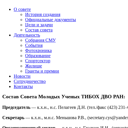
О совете
История создания
Официальные документы
Цели и задачи
Состав совета
Деятельность
Собрания СМУ
События
Фотохроника
Образование
Спортсектор
Жилище
Гранты и премии
Новости
Сотрудничество
Контакты
Состав Совета Молодых Ученых ТИБОХ ДВО РАН:
Председатель
— к.х.н., н.с. Пелагеев Д.Н. (тел./факс (423) 231–
Секретарь
— к.х.н., м.н.с. Меньшова Р.В., (secretary.cys@yandex
Организационный сектор
— к.х.н., н.с. Гладких И.Н., (orgsect